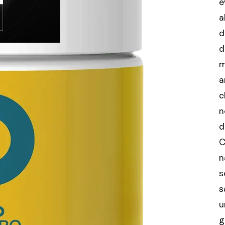
é
a
d
d
m
a
c
n
d
C
n
s
s
u
g