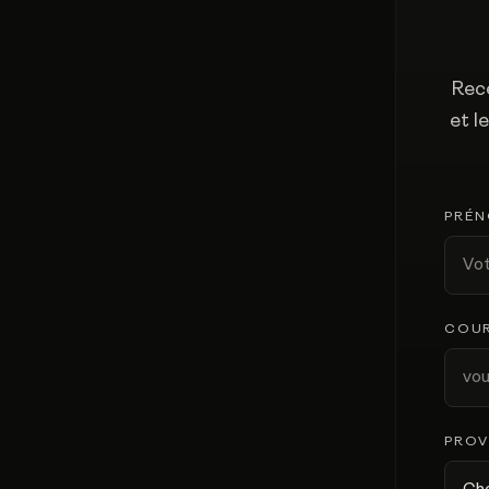
Rece
et l
PRÉ
COUR
PROV