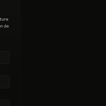
lture
en de