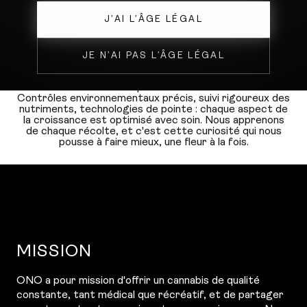
J’AI L’ÂGE LÉGAL
L'EXPERTISE HUMAINE
JE N’AI PAS L’ÂGE LÉGAL
Dans nos installations, la science est au service de la
plante.
Contrôles environnementaux précis, suivi rigoureux des
nutriments, technologies de pointe : chaque aspect de
la croissance est optimisé avec soin. Nous apprenons
de chaque récolte, et c'est cette curiosité qui nous
pousse à faire mieux, une fleur à la fois.
MISSION
ONO a pour mission d'offrir un cannabis de qualité
constante, tant médical que récréatif, et de partager