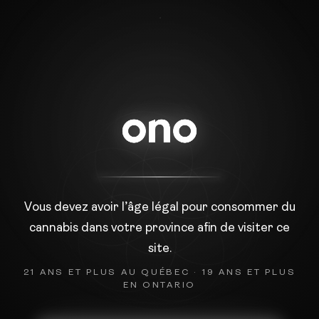
ORACLE ONO
ℹ️
TROUVEZ VOTRE CALME ET OUVREZ VOTRE CŒUR. DÉTENDU
DANS LA PRÉSENCE, POSEZ VOTRE QUESTION, PUIS TIREZ
UNE CARTE POUR RÉVÉLER VOTRE INTUITION.
TIREZ POUR RÉVÉLER VOTRE INTUITION
Vous devez avoir l’âge légal pour consommer du
cannabis dans votre province afin de visiter ce
PARCOURIR TOUTES LES CARTES
site.
21 ANS ET PLUS AU QUÉBEC · 19 ANS ET PLUS
HISTORIQUE DES CARTES
EN ONTARIO